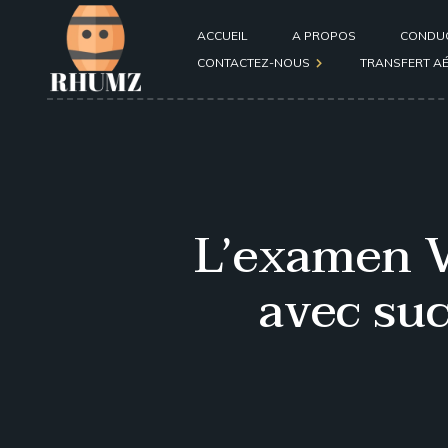
ACCUEIL
A PROPOS
CONDU
CONTACTEZ-NOUS
TRANSFERT A
Formulaire de contact
général
Formulaire de contact
L’examen V
passager ou conducteur
après une course
avec su